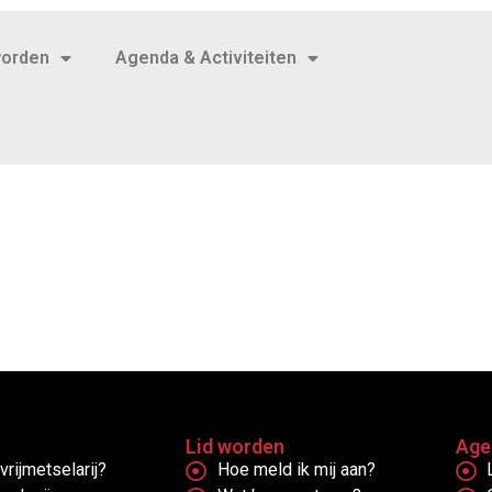
worden
Agenda & Activiteiten
Lid worden
Age
vrijmetselarij?
Hoe meld ik mij aan?