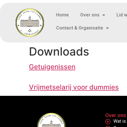
Home
Over ons
Lid 
Contact & Organisatie
Downloads
Getuigenissen
Vrijmetselarij voor dummies
Over ons
Wat is 