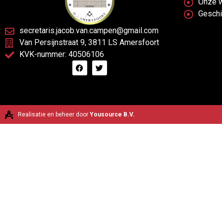
Onze 
Gesch
secretaris.jacob.van.campen@gmail.com
Van Persijnstraat 9, 3811 LS Amersfoort
KVK-nummer: 40506106
Realisatie en beheer door
Yousource B.V.