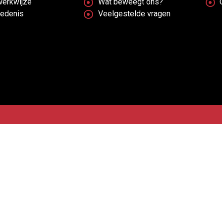
werkwijze
Wat beweegt ons?
iedenis
Veelgestelde vragen