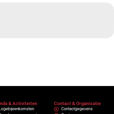
nda & Activiteiten
Contact & Organisatie
Logebijeenkomsten
Contactgegevens