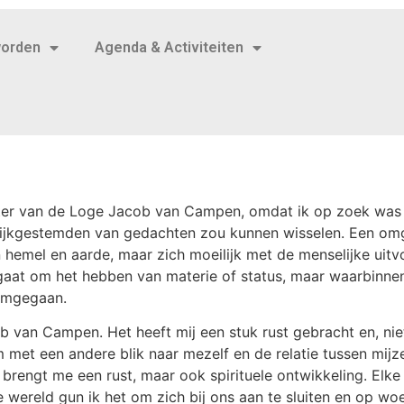
worden
Agenda & Activiteiten
hter van de Loge Jacob van Campen, omdat ik op zoek was n
lijkgestemden van gedachten zou kunnen wisselen. Een om
 hemel en aarde, maar zich moeilijk met de menselijke uitv
gaat om het hebben van materie of status, maar waarbinnen
omgegaan.
b van Campen. Het heeft mij een stuk rust gebracht en, nie
m met een andere blik naar mezelf en de relatie tussen mijze
engt me een rust, maar ook spirituele ontwikkeling. Elke 
 de wereld gun ik het om zich bij ons aan te sluiten en op