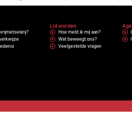
Lid worden
Age
vrijmetselarij?
Hoe meld ik mij aan?
werkwijze
Wat beweegt ons?
iedenis
Veelgestelde vragen