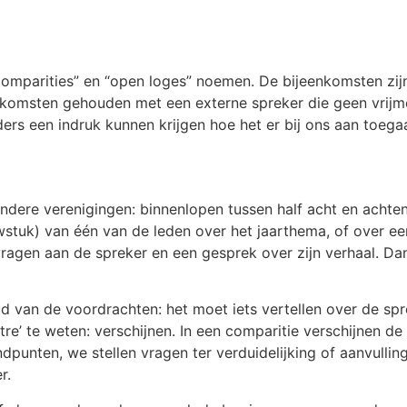
comparities” en “open loges” noemen. De bijeenkomsten zijn
nkomsten gehouden met een externe spreker die geen vrijme
ers een indruk kunnen krijgen hoe het er bij ons aan toeg
ndere verenigingen: binnenlopen tussen half acht en achten
wstuk) van één van de leden over het jaarthema, of over e
ragen aan de spreker en een gesprek over zijn verhaal. Dan 
 van de voordrachten: het moet iets vertellen over de spre
tre’ te weten: verschijnen. In een comparitie verschijnen d
dpunten, we stellen vragen ter verduidelijking of aanvulli
r.