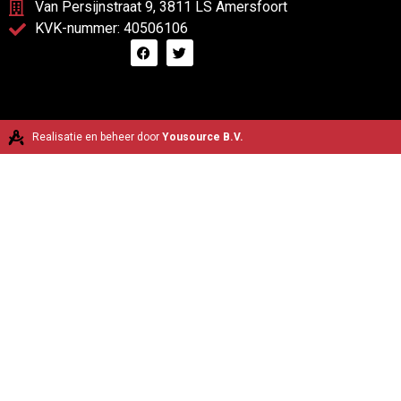
Van Persijnstraat 9, 3811 LS Amersfoort
KVK-nummer: 40506106
Realisatie en beheer door
Yousource B.V.