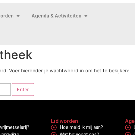
worden
Agenda & Activiteiten
otheek
d. Voer hieronder je wachtwoord in om het te bekijken:
Lid worden
Age
vrijmetselarij?
Hoe meld ik mij aan?
werkwijze
Wat beweegt ons?