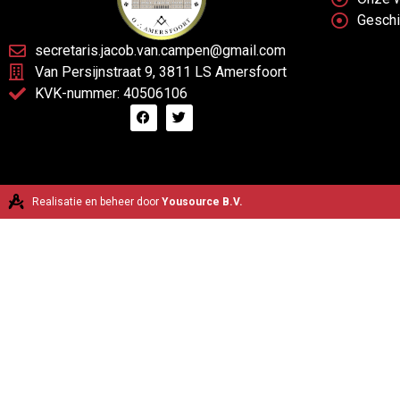
Gesch
secretaris.jacob.van.campen@gmail.com
Van Persijnstraat 9, 3811 LS Amersfoort
KVK-nummer: 40506106
Realisatie en beheer door
Yousource B.V.